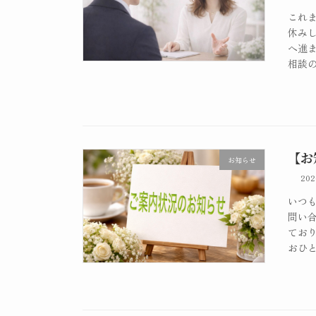
これ
休み
へ進
相談の
【お
お知らせ
20
いつ
問い
ており
おひと