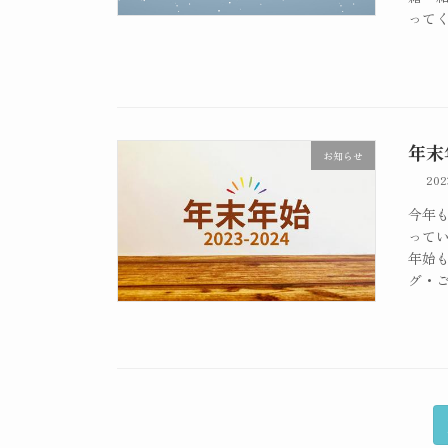
ってく
年末
お知らせ
20
今年
って
年始
グ・ご
投