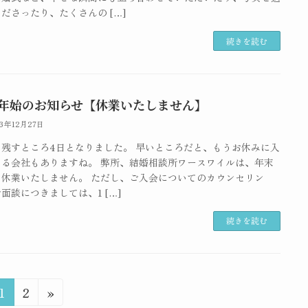
ださったり、たくさんの […]
続きを読む
年始のお知らせ【休業いたしません】
23年12月27日
も残すところ4日となりました。 早いところだと、もうお休みに入
いる会社もありますね。 弊所、結婚相談所ワースワイルは、年末
も休業いたしません。 ただし、ご入会についてのカウンセリン
面談につきましては、1 […]
続きを読む
固
固
1
2
»