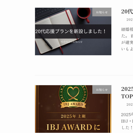
20
お知らせ
20
結婚
た。
が確
いもよ
20
お知らせ
TO
20
202
IBJ
した！