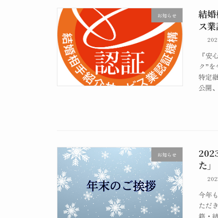
結婚
お知らせ
ス業
20
『安
ク”
特定
公開、
20
お知らせ
た」
20
今年
ただ
籍・