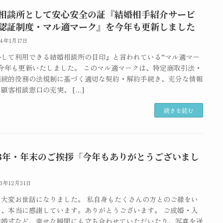
相談所として安心安全の証『結婚相手紹介サービ
認証制度・マル適マーク』を今年も更新しました
24年1月17日
心して利用できる結婚相談所の目印』と言われている”マル適マー
を今年も更新いたしました。 このマル適マークは、特定商取引法・
継続的役務の法規制に基づく適切な契約・解約手続き、充分な情報
顧客相談窓口の充実、 […]
続きを読む
23年・年末のご挨拶「今年もありがとうございまし
23年12月31日
も大変お世話になりました。 私自身もたくさんの方とのご縁をい
き、本当に感謝しています。ありがとうございます。 ご成婚・入
結婚式など、幸せな瞬間にも立ち合わせていただいたり、写真を送