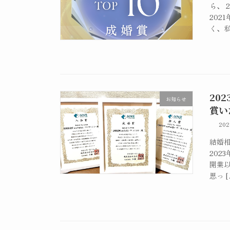
ら、 
202
く、私
20
お知らせ
賞い
20
結婚相
202
開業以
思っ [