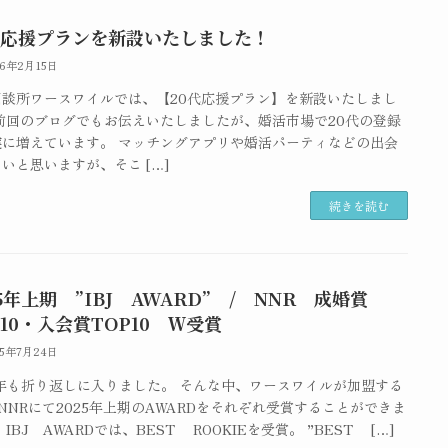
代応援プランを新設いたしました！
26年2月15日
相談所ワースワイルでは、【20代応援プラン】を新設いたしまし
 前回のブログでもお伝えいたしましたが、婚活市場で20代の登録
実に増えています。 マッチングアプリや婚活パーティなどの出会
いと思いますが、そこ […]
続きを読む
25年上期 ”IBJ AWARD” / NNR 成婚賞
P10・入会賞TOP10 Ｗ受賞
25年7月24日
5年も折り返しに入りました。 そんな中、ワースワイルが加盟する
・NNRにて2025年上期のAWARDをそれぞれ受賞することができま
 IBJ AWARDでは、BEST ROOKIEを受賞。 ”BEST […]