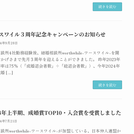
続きを読む
スワイル３周年記念キャンペーンのお知らせ
24年9月28日
談所4社勤務経験後、結婚相談所worthwhile-ワースワイル-を開
かげさまで先月３周年を迎えることができました。 昨年2023年
率は75％（「成婚退会者数」÷「総退会者数」）、今年2024年
婚 […]
続きを読む
24年上半期、成婚賞TOP10・入会賞を受賞しました
24年7月21日
談所worthwhile-ワースワイル-が加盟している、日本仲人連盟か