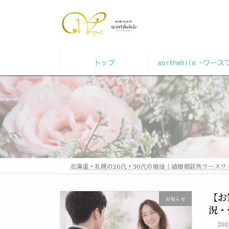
コ
ナ
ン
ビ
テ
ゲ
ン
ー
ツ
シ
トップ
worthwhile -ワー
へ
ョ
ス
ン
キ
に
ッ
移
プ
動
北海道・札幌の20代・30代の婚活｜結婚相談所ワースワ
【お
お知らせ
況・
20